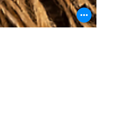
Conectude
30 de ago. de 2023
1 min de leitura
Bolo de Milho Saudável |
Receitas do PEI