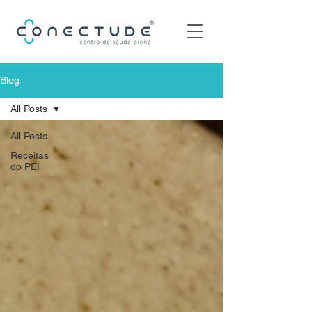
Blog
All Posts
All Posts
Receitas
do PEI