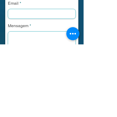
Email
Mensagem
Enviar
R. Lauro Oscár Diefenthaeler, 101 -
União, Estância Velha - RS,
93610-330