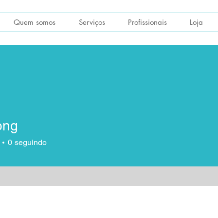
Quem somos
Serviços
Profissionais
Loja
rong
0
seguindo