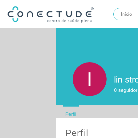
Início
lin st
0
seguidor
Perfil
Perfil